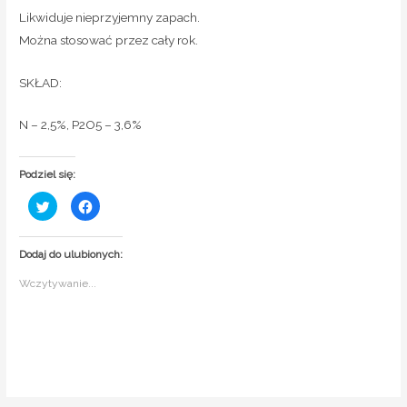
Likwiduje nieprzyjemny zapach.
Można stosować przez cały rok.
SKŁAD:
N – 2,5%, P2O5 – 3,6%
Podziel się:
U
K
d
l
o
i
s
k
t
n
Dodaj do ulubionych:
ę
i
p
j
n
,
Wczytywanie...
i
a
j
b
n
y
a
u
T
d
w
o
i
s
t
t
t
ę
e
p
r
n