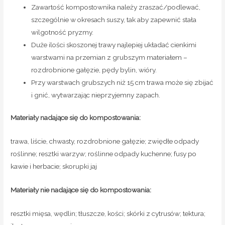
Zawartość kompostownika należy zraszać/podlewać,
szczególnie w okresach suszy, tak aby zapewnić stała
wilgotność pryzmy.
Duże ilości skoszonej trawy najlepiej układać cienkimi
warstwami na przemian z grubszym materiałem –
rozdrobnione gałęzie, pędy bylin, wióry.
Przy warstwach grubszych niż 15 cm trawa może się zbijać
i gnić, wytwarzając nieprzyjemny zapach.
Materiały
nadające się
do kompostowania:
trawa, liście, chwasty, rozdrobnione gałęzie; zwiędłe odpady
roślinne; resztki warzyw; roślinne odpady kuchenne; fusy po
kawie i herbacie; skorupki jaj
Materiały
nie nadające się
do kompostowania:
resztki mięsa, wędlin; tłuszcze, kości; skórki z cytrusów; tektura;