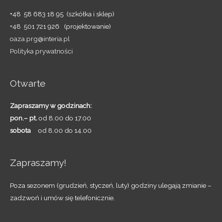
+48 58 683 18 95 (szkółka i sklep)
+48 501 721 926 (projektowanie)
oaza.prg@interia.pl
Polityka prywatności
Otwarte
Zapraszamy w godzinach:
pon.– pt.
od 8.00 do 17.00
sobota
od 8.00 do 14.00
Zapraszamy!
Poza sezonem (grudzień, styczeń, luty) godziny ulegają zmianie –
zadzwoń i umów się telefonicznie.