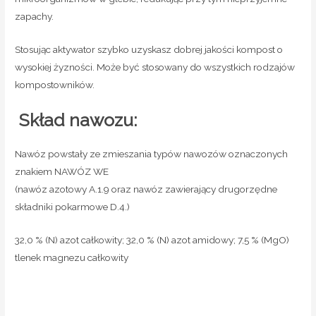
zapachy.
Stosując aktywator szybko uzyskasz dobrej jakości kompost o
wysokiej żyzności. Może być stosowany do wszystkich rodzajów
kompostowników.
Skład nawozu:
Nawóz powstały ze zmieszania typów nawozów oznaczonych
znakiem NAWÓZ WE
(nawóz azotowy A.1.9 oraz nawóz zawierający drugorzędne
składniki pokarmowe D.4.)
32,0 % (N) azot całkowity; 32,0 % (N) azot amidowy; 7,5 % (MgO)
tlenek magnezu całkowity