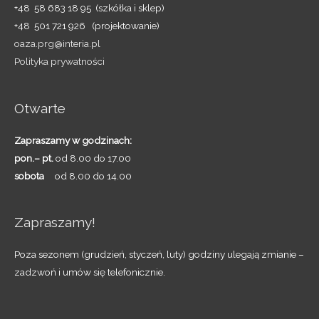
+48 58 683 18 95 (szkółka i sklep)
+48 501 721 926 (projektowanie)
oaza.prg@interia.pl
Polityka prywatności
Otwarte
Zapraszamy w godzinach:
pon.– pt.
od 8.00 do 17.00
sobota
od 8.00 do 14.00
Zapraszamy!
Poza sezonem (grudzień, styczeń, luty) godziny ulegają zmianie –
zadzwoń i umów się telefonicznie.