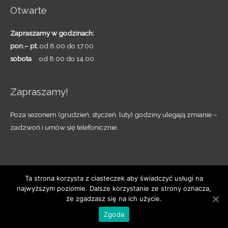
Otwarte
Zapraszamy w godzinach:
pon.– pt.
od 8.00 do 17.00
sobota
od 8.00 do 14.00
Zapraszamy!
Poza sezonem (grudzień, styczeń, luty) godziny ulegają zmianie –
zadzwoń i umów się telefonicznie.
Ta strona korzysta z ciasteczek aby świadczyć usługi na
najwyższym poziomie. Dalsze korzystanie ze strony oznacza,
Copyright © 2026
OAZA - Pruszczańskie Ogrody
że zgadzasz się na ich użycie.
Realizacja
EDU-MEDIA.PL
Zgoda