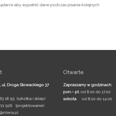
glądarce aby wypełnić dane podczas pisania kolejnych
t
Otwarte
,
ul. Droga Słowackiego 37
Zapraszamy w godzinach:
pon.– pt.
od 8.00 do 17.00
3 18 95 (szkółka i sklep)
sobota
od 8.00 do 14.00
721 926 (projektowanie)
interia.pl