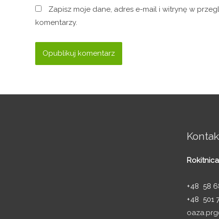
Zapisz moje dane, adres e-mail i witrynę w prze
komentarzy.
Kontak
Rokitnica
+48 58 68
+48 501 
oaza.prg@