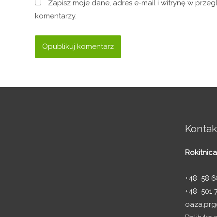
Zapisz moje dane, adres e-mail i witrynę w prze
komentarzy.
Kontak
Rokitnica
+48 58 68
+48 501 
oaza.prg@