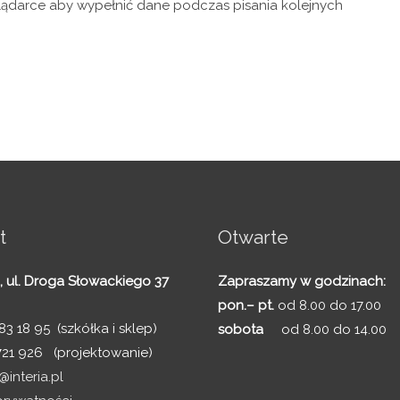
glądarce aby wypełnić dane podczas pisania kolejnych
t
Otwarte
,
ul. Droga Słowackiego 37
Zapraszamy w godzinach:
pon.– pt.
od 8.00 do 17.00
3 18 95 (szkółka i sklep)
sobota
od 8.00 do 14.00
721 926 (projektowanie)
interia.pl