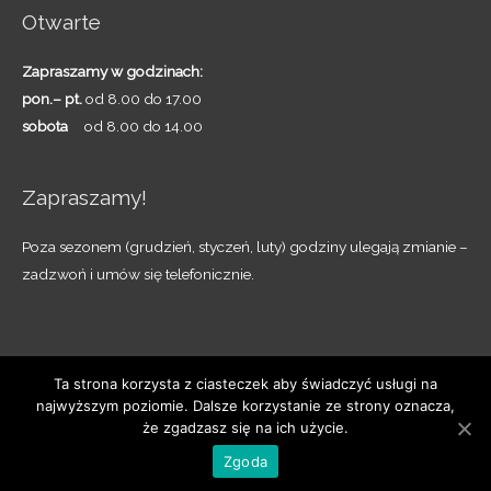
Otwarte
Zapraszamy w godzinach:
pon.– pt.
od 8.00 do 17.00
sobota
od 8.00 do 14.00
Zapraszamy!
Poza sezonem (grudzień, styczeń, luty) godziny ulegają zmianie –
zadzwoń i umów się telefonicznie.
Ta strona korzysta z ciasteczek aby świadczyć usługi na
najwyższym poziomie. Dalsze korzystanie ze strony oznacza,
Copyright © 2026
OAZA - Pruszczańskie Ogrody
że zgadzasz się na ich użycie.
Realizacja
EDU-MEDIA.PL
Zgoda