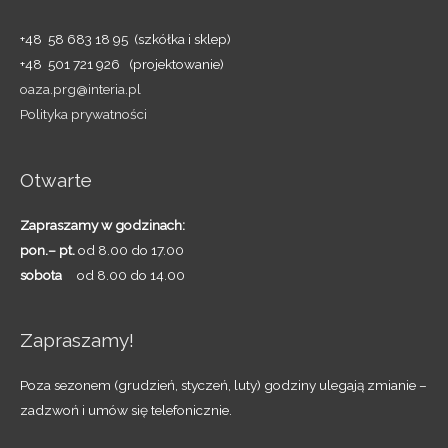
+48 58 683 18 95 (szkółka i sklep)
+48 501 721 926 (projektowanie)
oaza.prg@interia.pl
Polityka prywatności
Otwarte
Zapraszamy w godzinach:
pon.– pt.
od 8.00 do 17.00
sobota
od 8.00 do 14.00
Zapraszamy!
Poza sezonem (grudzień, styczeń, luty) godziny ulegają zmianie –
zadzwoń i umów się telefonicznie.