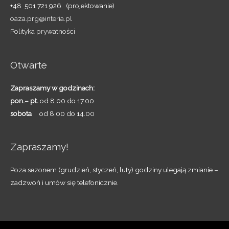
+48 501 721 926 (projektowanie)
oaza.prg@interia.pl
Polityka prywatności
Otwarte
Zapraszamy w godzinach:
pon.– pt.
od 8.00 do 17.00
sobota
od 8.00 do 14.00
Zapraszamy!
Poza sezonem (grudzień, styczeń, luty) godziny ulegają zmianie –
zadzwoń i umów się telefonicznie.