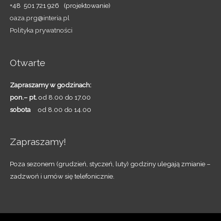
+48 501 721 926 (projektowanie)
oaza.prg@interia.pl
Polityka prywatności
Otwarte
Zapraszamy w godzinach:
pon.– pt.
od 8.00 do 17.00
sobota
od 8.00 do 14.00
Zapraszamy!
Poza sezonem (grudzień, styczeń, luty) godziny ulegają zmianie –
zadzwoń i umów się telefonicznie.