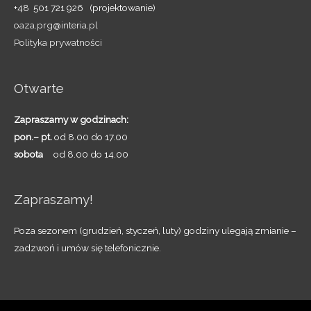
+48 501 721 926 (projektowanie)
oaza.prg@interia.pl
Polityka prywatności
Otwarte
Zapraszamy w godzinach:
pon.– pt.
od 8.00 do 17.00
sobota
od 8.00 do 14.00
Zapraszamy!
Poza sezonem (grudzień, styczeń, luty) godziny ulegają zmianie –
zadzwoń i umów się telefonicznie.