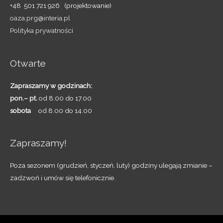
+48 501 721 926 (projektowanie)
oaza.prg@interia.pl
Polityka prywatności
Otwarte
Zapraszamy w godzinach:
pon.– pt.
od 8.00 do 17.00
sobota
od 8.00 do 14.00
Zapraszamy!
Poza sezonem (grudzień, styczeń, luty) godziny ulegają zmianie –
zadzwoń i umów się telefonicznie.