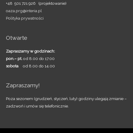
+48 501 721 926 (projektowanie)
oaza.prg@interia.pl
Polityka prywatności
Otwarte
Zapraszamy w godzinach:
pon.– pt.
od 8.00 do 17.00
sobota
od 8.00 do 14.00
Zapraszamy!
Poza sezonem (grudzień, styczeń, luty) godziny ulegają zmianie –
zadzwoń i umów się telefonicznie.