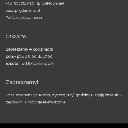
+48 501 721 926 (projektowanie)
oaza.prg@interia.pl
Polityka prywatności
Otwarte
Zapraszamy w godzinach:
pon.– pt.
od 8.00 do 17.00
sobota
od 8.00 do 14.00
Zapraszamy!
Poza sezonem (grudzień, styczeń, luty) godziny ulegają zmianie –
zadzwoń i umów się telefonicznie.