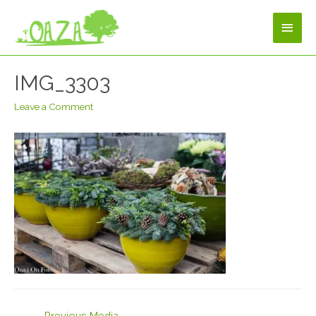
IMG_3303
Leave a Comment
←
Previous Media