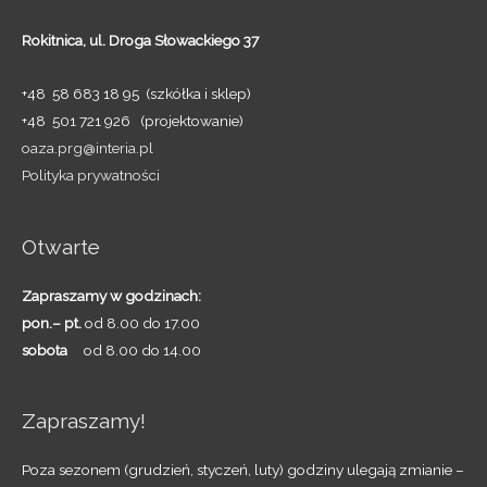
Rokitnica,
ul. Droga Słowackiego 37
+48 58 683 18 95 (szkółka i sklep)
+48 501 721 926 (projektowanie)
oaza.prg@interia.pl
Polityka prywatności
Otwarte
Zapraszamy w godzinach:
pon.– pt.
od 8.00 do 17.00
sobota
od 8.00 do 14.00
Zapraszamy!
Poza sezonem (grudzień, styczeń, luty) godziny ulegają zmianie –