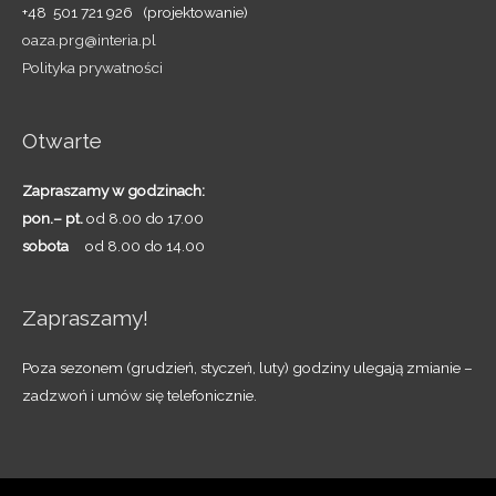
+48 501 721 926 (projektowanie)
oaza.prg@interia.pl
Polityka prywatności
Otwarte
Zapraszamy w godzinach:
pon.– pt.
od 8.00 do 17.00
sobota
od 8.00 do 14.00
Zapraszamy!
Poza sezonem (grudzień, styczeń, luty) godziny ulegają zmianie –
zadzwoń i umów się telefonicznie.