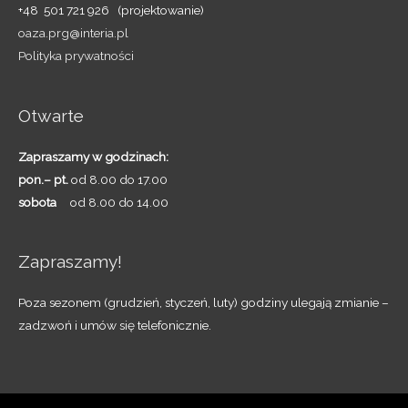
+48 501 721 926 (projektowanie)
oaza.prg@interia.pl
Polityka prywatności
Otwarte
Zapraszamy w godzinach:
pon.– pt.
od 8.00 do 17.00
sobota
od 8.00 do 14.00
Zapraszamy!
Poza sezonem (grudzień, styczeń, luty) godziny ulegają zmianie –
zadzwoń i umów się telefonicznie.