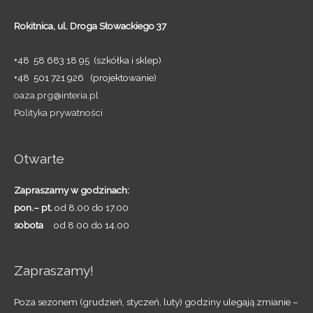
Rokitnica,
ul. Droga Słowackiego 37
+48 58 683 18 95 (szkółka i sklep)
+48 501 721 926 (projektowanie)
oaza.prg@interia.pl
Polityka prywatności
Otwarte
Zapraszamy w godzinach:
pon.– pt.
od 8.00 do 17.00
sobota
od 8.00 do 14.00
Zapraszamy!
Poza sezonem (grudzień, styczeń, luty) godziny ulegają zmianie –