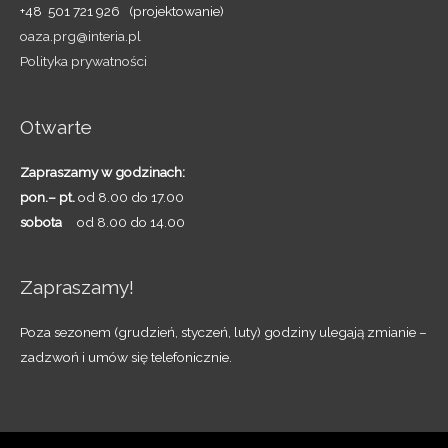
+48 501 721 926 (projektowanie)
oaza.prg@interia.pl
Polityka prywatności
Otwarte
Zapraszamy w godzinach:
pon.– pt.
od 8.00 do 17.00
sobota
od 8.00 do 14.00
Zapraszamy!
Poza sezonem (grudzień, styczeń, luty) godziny ulegają zmianie –
zadzwoń i umów się telefonicznie.