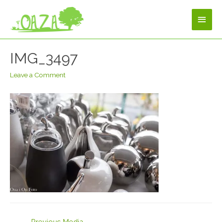
IMG_3497
Leave a Comment
←
Previous Media