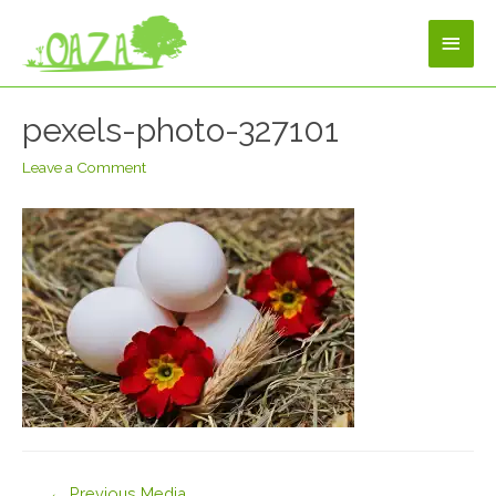
pexels-photo-327101
Leave a Comment
←
Previous Media