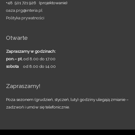
+48 501 721 926 (projektowanie)
oaza.prg@interia.pl
Polityka prywatności
Otwarte
Zapraszamy w godzinach:
pon.– pt.
od 8.00 do 17.00
sobota
od 8.00 do 14.00
Zapraszamy!
Poza sezonem (grudzień, styczeń, luty) godziny ulegają zmianie –
zadzwoń i umów się telefonicznie.