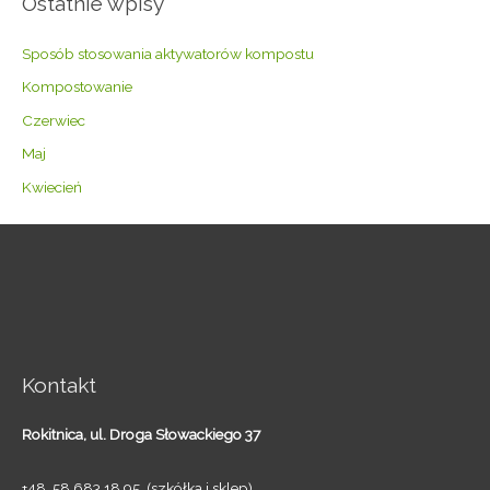
Ostatnie wpisy
Sposób stosowania aktywatorów kompostu
Kompostowanie
Czerwiec
Maj
Kwiecień
Kontakt
Rokitnica,
ul. Droga Słowackiego 37
+48 58 683 18 95 (szkółka i sklep)