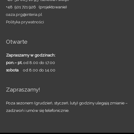
+48 501 721 926 (projektowanie)
oaza.prg@interia.pl
Polityka prywatności
Otwarte
Zapraszamy w godzinach:
pon.– pt.
od 8.00 do 17.00
sobota
od 8.00 do 14.00
Zapraszamy!
Poza sezonem (grudzień, styczeń, luty) godziny ulegają zmianie –
zadzwoń i umów się telefonicznie.