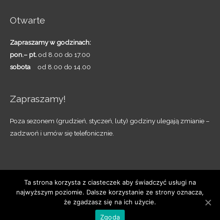
Otwarte
Zapraszamy w godzinach:
pon.– pt.
od 8.00 do 17.00
sobota
od 8.00 do 14.00
Zapraszamy!
Poza sezonem (grudzień, styczeń, luty) godziny ulegają zmianie –
zadzwoń i umów się telefonicznie.
Ta strona korzysta z ciasteczek aby świadczyć usługi na
najwyższym poziomie. Dalsze korzystanie ze strony oznacza,
Copyright © 2026
OAZA - Pruszczańskie Ogrody
że zgadzasz się na ich użycie.
Realizacja
EDU-MEDIA.PL
Zgoda